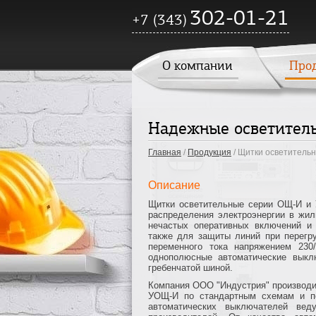
302-01-21
+7 (343)
О компании
Про
Надежные осветител
Главная
/
Продукция
/ Щитки осветитель
Описание
Щитки осветительные серии ОЩ-И и
распределения электроэнергии в жи
нечастых оперативных включений и 
также для защиты линий при перегру
переменного тока напряжением 230
однополюсные автоматические выкл
гребенчатой шиной.
Компания ООО "Индустрия" производи
УОЩ-И по стандартным схемам и п
автоматических выключателей вед