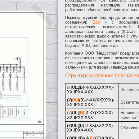
производителей. От качества авт
распределения напрямую зави
работоспособность всей осветительно
Номенклатурный ряд представлен д
освещения:
Eco
- с исользован
автоматических выключателей 
электроаппаратного завода (КЭАЗ);
автоматических выключателей с улуч
принимаются заказы на изготовлени
Legrand, ABB, Siemens и др.
Компания ООО "Индустрия" предлагает
из негорючего пластика с возможност
помещений со степенью пылевлагозащи
сальниками для ввода и вывода кабел
Структура условного обозначе
(У)
ОЩ(В)-
И-ХХ(ХХХ/ХХ)-
Исполнени
ХХ IPХХ-
ХХХ
(У)
ОЩ
(В)-
И-ХХ(ХХХ/ХХ)-
Осветите
ХХ IPХХ-
ХХХ
(У)
ОЩ
(В)
-
И-ХХ(ХХХ/ХХ)-
Наличие в
ХХ IPХХ-
ХХХ
наличие 
(У)ОЩ(В)-
И
-ХХ(ХХХ/ХХ)-
Обозначе
ХХ IPХХ-
ХХХ
(У)ОЩ(В)-И-
ХХ
(ХХХ/ХХ)-