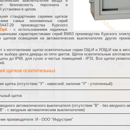
оматических выключателей ввода и
сит безопасность персонала и
й установки в целом.
вумя стандартными сериями щитков
ием самых экономичных серий
ВА47-29 производства Курского
Opti
- с использованием надежных
шенными характеристиками серий ВМ63 производства Курского электр
е щитков освещения на автоматических выключателях других произво
 к изготовлению щитки осветительные серии ОЩ-И и УОЩ-И как в мета
ью выбора цвета дверцы из пяти цветов. Щитки осветительные изготавл
ты до IP68, для сухих и чистых помещений - IP31. Все щитки укомпле
ей.
ния щитков осветительных
е щитка (отсутствие "У" - навесной; наличие "У" - утопленный)
льный щиток
водного автоматического выключателя (отсутствие "В" - без вводного 
"В" - с вводным автоматическим выключателем)
ние производителя: И - ООО "Индустрия"