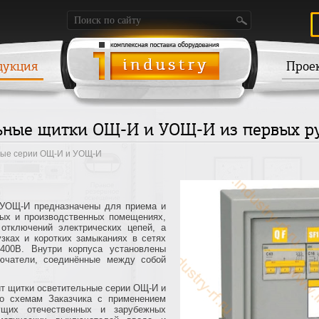
дукция
Прое
ьные щитки ОЩ-И и УОЩ-И из первых р
ные серии ОЩ-И и УОЩ-И
 УОЩ-И предназначены для приема и
лых и производственных помещениях,
отключений электрических цепей, а
зках и коротких замыканиях в сетях
/400В. Внутри корпуса установлены
ючатели, соединённые между собой
т щитки осветительные серии ОЩ-И и
о схемам Заказчика с применением
ущих отечественных и зарубежных