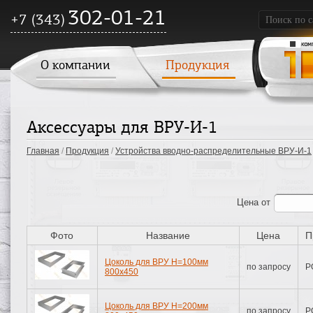
302-01-21
+7 (343)
О компании
Продукция
Аксессуары для ВРУ-И-1
Главная
/
Продукция
/
Устройства вводно-распределительные ВРУ-И-1
Цена
от
Фото
Название
Цена
П
Цоколь для ВРУ H=100мм
по запросу
Р
800х450
Цоколь для ВРУ H=200мм
по запросу
Р