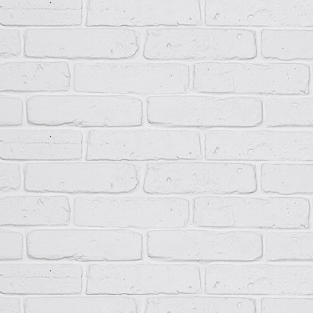
Обозначение НКУ в соответствии с условным обозначением.
При необходимости следует указать технические характерист
При необходимости указать климатическое исполнение и ка
среды.
Пример записи шкафа ПР11 при оформлении заказа
ПР11-3066-31У3 (6хC40А, 6хC32А, 3хВ16А, 9хС6А)
Низковольтное комплектное устройство серии ПР11 навесного и
250 А и с 24 выводными однополюсными автоматическими выклю
в шкафу с габаритами 1000х650х300 мм, степенью защиты IP31 и
Комплектность поставки
ПР11-ХХХХ-ХХХХ
1 шт.
Комплект ключей
1 компл.
Паспорт изделия
1 шт.
Комплект сертификатов (по запросу).
1 компл.