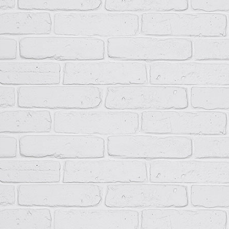
НКУ типа ПР11 поставляются комплектно с встроенной аппаратур
Вводные зажимы изделия обеспечивают присоединение проводов 
В нижней части НКУ ПР11 расположены нулевая рабочая и нулева
питающих кабелей или проводов и заземляется корпус устройств
нулевой защитной шиной может быть установлена перемычка. Ко
различного сечения с помощью кабельного наконечника.
Технические данные
Ток вводного автоматического выключателя, А
100; 2
Напряжение рабочее, В
230/38
Система заземления
TN-S, 
Режим работы
Продо
Способ установки
Встра
Степень защиты
IP31, 
Климатическое исполнение
У2…У
Высота над уровнем моря, м
Не бо