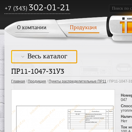
302-01-21
+7 (343)
О компании
Продукция
Весь каталог
ПР11-1047-31У3
Главная
/
Продукция
/
Пункты распределительные ПР11
/ ПР11-1047-3
Номе
047
Спосо
утопл
Налич
Нет
Ток 
100 А