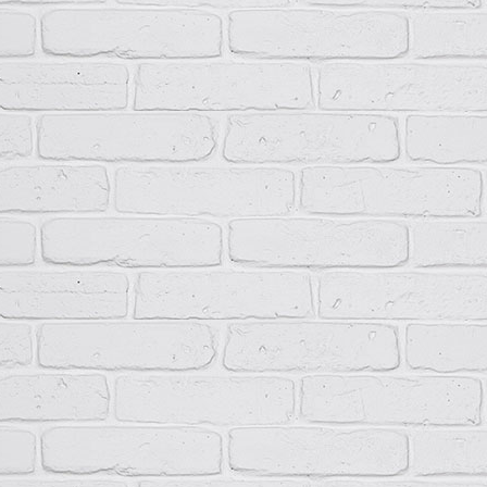
Группа условий эксплуатации в части воздействия
М3
механических факторов внешней среды
Невзр
пыли,
Окружающая среда
агресс
разру
Рабочее положение
Вертик
Высота, мм
250…1
Ширина, мм
400…7
Глубина, мм
200…4
Вес, кг
5…15
Срок службы, лет
10
Формулировка заказа
При заказе ПР11 необходимо указать следующее: