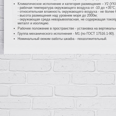
Климатическое исполнение и категория размещения – У2 (УХЛ2
- рабочая температура окружающего воздуха от -10 до +35°С;
- относительная влажность окружающего воздуха - не более 
- высота размещения над уровнем моря до 2000м;
- окружающая среда невзрывоопасная, не содержащая токопр
металл и изоляцию.
Рабочее положение в пространстве - установка на вертикаль
Группа механического исполнения - М1 (по ГОСТ 17516.1-90).
Номинальный режим работы шкафа - продолжительный.
Класс защиты I (по ГОСТ Р МЭК 536-94).
Гарантийный срок эксплуатации - 2 года со дня ввода в эксп
Функциональные возможности
Ввод трехфазной электрической сети напряжением 380/220В 
Защиту всех цепей от перегрузок и короткого замыкания.
Нечастые (до 6 раз в сутки) оперативные включения и отклю
Возможность последующей модернизации шкафа с увеличен
Конструкция
Шкафы и щиты ПР11 представляют собой сварную металлическую 
устройства защиты и коммутации (автоматические выключатели, 
выключатели нагрузки и др. при необходимости), с дверцей, зап
встраиваемом (утопленном) исполнении, с вводными зажимами и
осуществляется снизу.
Монтаж шкафов