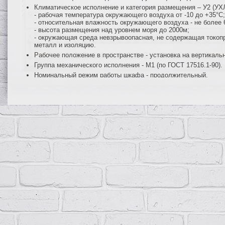
Климатическое исполнение и категория размещения – У2 (УХЛ2
- рабочая температура окружающего воздуха от -10 до +35°С;
- относительная влажность окружающего воздуха - не более 
- высота размещения над уровнем моря до 2000м;
- окружающая среда невзрывоопасная, не содержащая токопр
металл и изоляцию.
Рабочее положение в пространстве - установка на вертикаль
Группа механического исполнения - М1 (по ГОСТ 17516.1-90).
Номинальный режим работы шкафа - продолжительный.
Класс защиты I (по ГОСТ Р МЭК 536-94).
Гарантийный срок эксплуатации - 2 года со дня ввода в эксп
Функциональные возможности
Ввод трехфазной электрической сети напряжением 380/220В 
Защиту всех цепей от перегрузок и короткого замыкания.
Нечастые (до 6 раз в сутки) оперативные включения и отклю
Возможность последующей модернизации шкафа с увеличен
Конструкция
Шкафы и щиты ПР11 представляют собой сварную металлическую 
устройства защиты и коммутации (автоматические выключатели, 
выключатели нагрузки и др. при необходимости), с дверцей, зап
встраиваемом (утопленном) исполнении, с вводными зажимами и
осуществляется снизу.
Монтаж шкафов