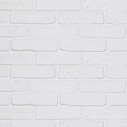
Обозначение НКУ в соответствии с условным обозначением.
При необходимости следует указать технические характерист
При необходимости указать климатическое исполнение и ка
среды.
Пример записи шкафа ПР11 при оформлении заказа
ПР11-3066-31У3 (6хC40А, 6хC32А, 3хВ16А, 9хС6А)
Низковольтное комплектное устройство серии ПР11 навесного и
250 А и с 24 выводными однополюсными автоматическими выклю
в шкафу с габаритами 1000х650х300 мм, степенью защиты IP31 и
Комплектность поставки
ПР11-ХХХХ-ХХХХ
1 шт.
Комплект ключей
1 компл.
Паспорт изделия
1 шт.
Комплект сертификатов (по запросу).
1 компл.