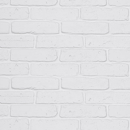
НКУ типа ПР11 поставляются комплектно с встроенной аппаратур
Вводные зажимы изделия обеспечивают присоединение проводов 
В нижней части НКУ ПР11 расположены нулевая рабочая и нулева
питающих кабелей или проводов и заземляется корпус устройств
нулевой защитной шиной может быть установлена перемычка. Ко
различного сечения с помощью кабельного наконечника.
Технические данные
Ток вводного автоматического выключателя, А
100; 2
Напряжение рабочее, В
230/38
Система заземления
TN-S, 
Режим работы
Продо
Способ установки
Встра
Степень защиты
IP31, 
Климатическое исполнение
У2…У
Высота над уровнем моря, м
Не бо