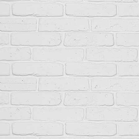
Группа условий эксплуатации в части воздействия
М3
механических факторов внешней среды
Невзр
пыли,
Окружающая среда
агресс
разру
Рабочее положение
Вертик
Высота, мм
250…1
Ширина, мм
400…7
Глубина, мм
200…4
Вес, кг
5…15
Срок службы, лет
10
Формулировка заказа
При заказе ПР11 необходимо указать следующее: