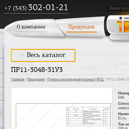
302-01-21
+7 (343)
О компании
Продукция
Весь каталог
ПР11-3048-31У3
Главная
/
Продукция
/
Пункты распределительные ПР11
/ ПР11-3048-3
Номе
048
Спосо
навес
Налич
Есть
Ток 
100 А