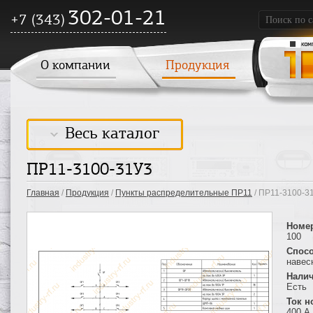
302-01-21
+7 (343)
О компании
Продукция
Весь каталог
ПР11-3100-31У3
Главная
/
Продукция
/
Пункты распределительные ПР11
/ ПР11-3100-3
Номе
100
Спосо
навес
Налич
Есть
Ток 
400 А