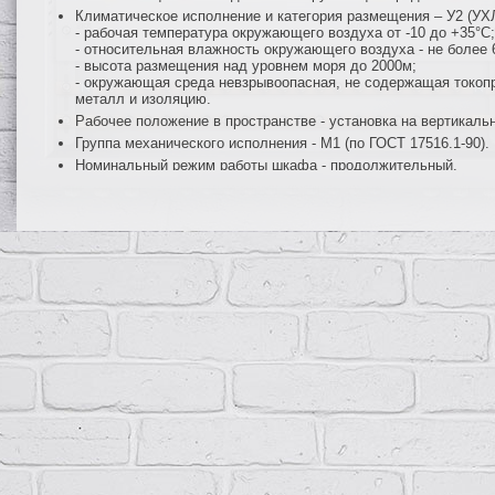
Климатическое исполнение и категория размещения – У2 (УХЛ2
- рабочая температура окружающего воздуха от -10 до +35°С;
- относительная влажность окружающего воздуха - не более 
- высота размещения над уровнем моря до 2000м;
- окружающая среда невзрывоопасная, не содержащая токопр
металл и изоляцию.
Рабочее положение в пространстве - установка на вертикаль
Группа механического исполнения - М1 (по ГОСТ 17516.1-90).
Номинальный режим работы шкафа - продолжительный.
Класс защиты I (по ГОСТ Р МЭК 536-94).
Гарантийный срок эксплуатации - 2 года со дня ввода в эксп
Функциональные возможности
Ввод трехфазной электрической сети напряжением 380/220В 
Защиту всех цепей от перегрузок и короткого замыкания.
Нечастые (до 6 раз в сутки) оперативные включения и отклю
Возможность последующей модернизации шкафа с увеличен
Конструкция
Шкафы и щиты ПР11 представляют собой сварную металлическую 
устройства защиты и коммутации (автоматические выключатели, 
выключатели нагрузки и др. при необходимости), с дверцей, зап
встраиваемом (утопленном) исполнении, с вводными зажимами и
осуществляется снизу.
Монтаж шкафов