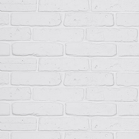
Обозначение НКУ в соответствии с условным обозначением.
При необходимости следует указать технические характерист
При необходимости указать климатическое исполнение и ка
среды.
Пример записи шкафа ПР11 при оформлении заказа
ПР11-3066-31У3 (6хC40А, 6хC32А, 3хВ16А, 9хС6А)
Низковольтное комплектное устройство серии ПР11 навесного и
250 А и с 24 выводными однополюсными автоматическими выклю
в шкафу с габаритами 1000х650х300 мм, степенью защиты IP31 и
Комплектность поставки
ПР11-ХХХХ-ХХХХ
1 шт.
Комплект ключей
1 компл.
Паспорт изделия
1 шт.
Комплект сертификатов (по запросу).
1 компл.