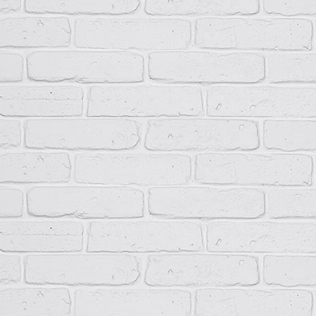
НКУ типа ПР11 поставляются комплектно с встроенной аппаратур
Вводные зажимы изделия обеспечивают присоединение проводов 
В нижней части НКУ ПР11 расположены нулевая рабочая и нулева
питающих кабелей или проводов и заземляется корпус устройств
нулевой защитной шиной может быть установлена перемычка. Ко
различного сечения с помощью кабельного наконечника.
Технические данные
Ток вводного автоматического выключателя, А
100; 2
Напряжение рабочее, В
230/38
Система заземления
TN-S, 
Режим работы
Продо
Способ установки
Встра
Степень защиты
IP31, 
Климатическое исполнение
У2…У
Высота над уровнем моря, м
Не бо