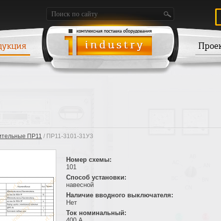
дукция
Прое
ительные ПР11
/ ПР11-3101-31У3
Номер схемы:
101
Способ установки:
навесной
Наличие вводного выключателя:
Нет
Ток номинальный:
400 А