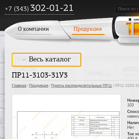
302-01-21
+7 (343)
О компании
Продукция
Весь каталог
ПР11-3103-31У3
Главная
/
Продукция
/
Пункты распределительные ПР11
/ ПР11-3103-3
Номе
103
Спосо
навес
Налич
Нет
Ток 
400 А