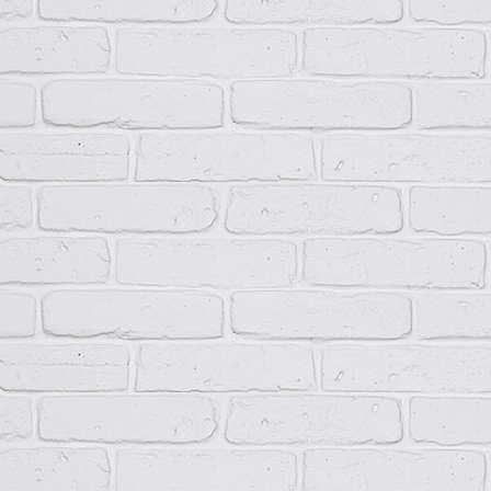
НКУ типа ПР11 поставляются комплектно с встроенной аппаратур
Вводные зажимы изделия обеспечивают присоединение проводов 
В нижней части НКУ ПР11 расположены нулевая рабочая и нулева
питающих кабелей или проводов и заземляется корпус устройств
нулевой защитной шиной может быть установлена перемычка. Ко
различного сечения с помощью кабельного наконечника.
Технические данные
Ток вводного автоматического выключателя, А
100; 2
Напряжение рабочее, В
230/38
Система заземления
TN-S, 
Режим работы
Продо
Способ установки
Встра
Степень защиты
IP31, 
Климатическое исполнение
У2…У
Высота над уровнем моря, м
Не бо