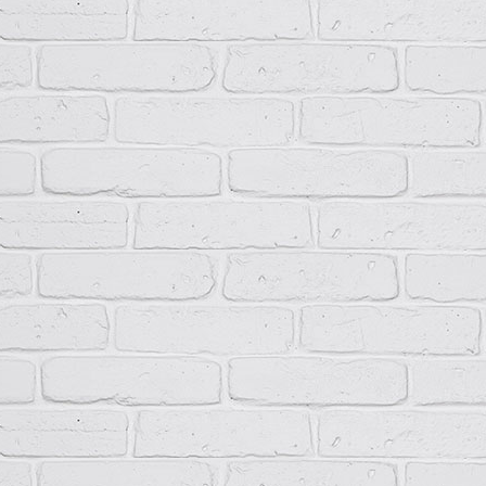
Обозначение НКУ в соответствии с условным обозначением.
При необходимости следует указать технические характерист
При необходимости указать климатическое исполнение и ка
среды.
Пример записи шкафа ПР11 при оформлении заказа
ПР11-3066-31У3 (6хC40А, 6хC32А, 3хВ16А, 9хС6А)
Низковольтное комплектное устройство серии ПР11 навесного и
250 А и с 24 выводными однополюсными автоматическими выклю
в шкафу с габаритами 1000х650х300 мм, степенью защиты IP31 и
Комплектность поставки
ПР11-ХХХХ-ХХХХ
1 шт.
Комплект ключей
1 компл.
Паспорт изделия
1 шт.
Комплект сертификатов (по запросу).
1 компл.