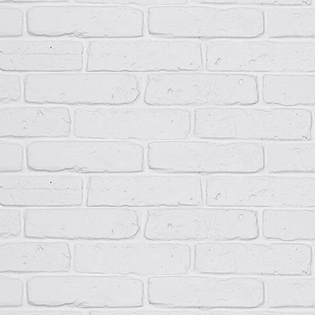
Группа условий эксплуатации в части воздействия
М3
механических факторов внешней среды
Невзр
пыли,
Окружающая среда
агресс
разру
Рабочее положение
Вертик
Высота, мм
250…1
Ширина, мм
400…7
Глубина, мм
200…4
Вес, кг
5…15
Срок службы, лет
10
Формулировка заказа
При заказе ПР11 необходимо указать следующее: