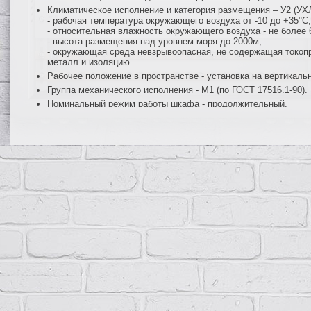
Климатическое исполнение и категория размещения – У2 (УХЛ2
- рабочая температура окружающего воздуха от -10 до +35°С;
- относительная влажность окружающего воздуха - не более 
- высота размещения над уровнем моря до 2000м;
- окружающая среда невзрывоопасная, не содержащая токопр
металл и изоляцию.
Рабочее положение в пространстве - установка на вертикаль
Группа механического исполнения - М1 (по ГОСТ 17516.1-90).
Номинальный режим работы шкафа - продолжительный.
Класс защиты I (по ГОСТ Р МЭК 536-94).
Гарантийный срок эксплуатации - 2 года со дня ввода в эксп
Функциональные возможности
Ввод трехфазной электрической сети напряжением 380/220В 
Защиту всех цепей от перегрузок и короткого замыкания.
Нечастые (до 6 раз в сутки) оперативные включения и отклю
Возможность последующей модернизации шкафа с увеличен
Конструкция
Шкафы и щиты ПР11 представляют собой сварную металлическую 
устройства защиты и коммутации (автоматические выключатели, 
выключатели нагрузки и др. при необходимости), с дверцей, зап
встраиваемом (утопленном) исполнении, с вводными зажимами и
осуществляется снизу.
Монтаж шкафов