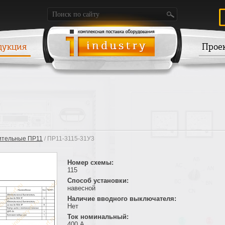
дукция
Прое
ительные ПР11
/ ПР11-3115-31У3
Номер схемы:
115
Способ установки:
навесной
Наличие вводного выключателя:
Нет
Ток номинальный:
400 А