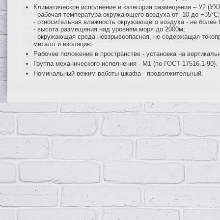
Климатическое исполнение и категория размещения – У2 (УХЛ2
- рабочая температура окружающего воздуха от -10 до +35°С;
- относительная влажность окружающего воздуха - не более 
- высота размещения над уровнем моря до 2000м;
- окружающая среда невзрывоопасная, не содержащая токопр
металл и изоляцию.
Рабочее положение в пространстве - установка на вертикаль
Группа механического исполнения - М1 (по ГОСТ 17516.1-90).
Номинальный режим работы шкафа - продолжительный.
Класс защиты I (по ГОСТ Р МЭК 536-94).
Гарантийный срок эксплуатации - 2 года со дня ввода в эксп
Функциональные возможности
Ввод трехфазной электрической сети напряжением 380/220В 
Защиту всех цепей от перегрузок и короткого замыкания.
Нечастые (до 6 раз в сутки) оперативные включения и отклю
Возможность последующей модернизации шкафа с увеличен
Конструкция
Шкафы и щиты ПР11 представляют собой сварную металлическую 
устройства защиты и коммутации (автоматические выключатели, 
выключатели нагрузки и др. при необходимости), с дверцей, зап
встраиваемом (утопленном) исполнении, с вводными зажимами и
осуществляется снизу.
Монтаж шкафов