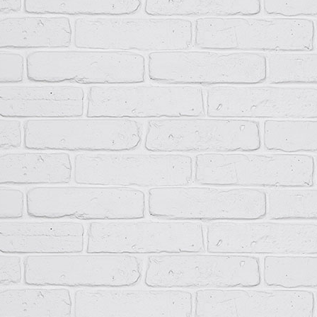
НКУ типа ПР11 поставляются комплектно с встроенной аппаратур
Вводные зажимы изделия обеспечивают присоединение проводов 
В нижней части НКУ ПР11 расположены нулевая рабочая и нулева
питающих кабелей или проводов и заземляется корпус устройств
нулевой защитной шиной может быть установлена перемычка. Ко
различного сечения с помощью кабельного наконечника.
Технические данные
Ток вводного автоматического выключателя, А
100; 2
Напряжение рабочее, В
230/38
Система заземления
TN-S, 
Режим работы
Продо
Способ установки
Встра
Степень защиты
IP31, 
Климатическое исполнение
У2…У
Высота над уровнем моря, м
Не бо