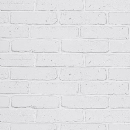
Обозначение НКУ в соответствии с условным обозначением.
При необходимости следует указать технические характерист
При необходимости указать климатическое исполнение и ка
среды.
Пример записи шкафа ПР11 при оформлении заказа
ПР11-3066-31У3 (6хC40А, 6хC32А, 3хВ16А, 9хС6А)
Низковольтное комплектное устройство серии ПР11 навесного и
250 А и с 24 выводными однополюсными автоматическими выклю
в шкафу с габаритами 1000х650х300 мм, степенью защиты IP31 и
Комплектность поставки
ПР11-ХХХХ-ХХХХ
1 шт.
Комплект ключей
1 компл.
Паспорт изделия
1 шт.
Комплект сертификатов (по запросу).
1 компл.