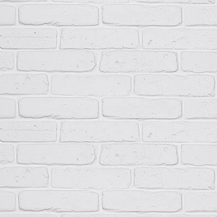
Группа условий эксплуатации в части воздействия
М3
механических факторов внешней среды
Невзр
пыли,
Окружающая среда
агресс
разру
Рабочее положение
Вертик
Высота, мм
250…1
Ширина, мм
400…7
Глубина, мм
200…4
Вес, кг
5…15
Срок службы, лет
10
Формулировка заказа
При заказе ПР11 необходимо указать следующее: