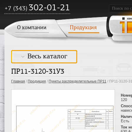
302-01-21
+7 (343)
О компании
Продукция
Весь каталог
ПР11-3120-31У3
Главная
/
Продукция
/
Пункты распределительные ПР11
/ ПР11-3120-3
Номе
120
Спосо
навес
Налич
Есть
Ток 
630 А