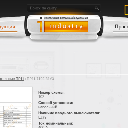
дукция
Прое
ительные ПР11
/ ПР11-7102-31У3
Номер схемы:
102
Способ установки:
напольный
Наличие вводного выключателя:
Есть
Ток номинальный:
400 А