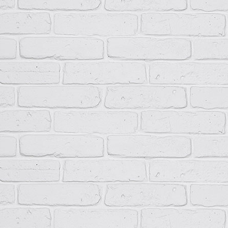
Сопутствующие товары
Цоколь для ШР-11И/ШРС-1И
Цоколь для ШР-11И/ШРС-1И
1600х500х350 Н=200мм
1600х500х350 Н=100мм
1 275.02
руб.
695.01
руб.
Заказать
Заказать