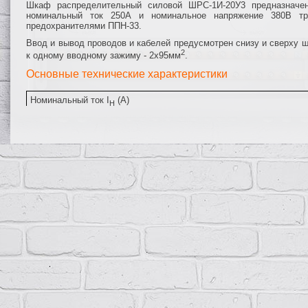
Шкаф распределительный силовой ШРС-1И-20У3 предназначен
номинальный ток 250А и номинальное напряжение 380В тре
предохранителями ППН-33.
Ввод и вывод проводов и кабелей предусмотрен снизу и сверху 
2
к одному вводному зажиму - 2х95мм
.
Основные технические характеристики
Номинальный ток I
(А)
Н
Род тока
Частота тока (Гц)
Номинальное напряжение U
(В)
Н
Выдерживаемый ударный ток
Тип вводного аппарата
Тип плавких вставок
Количество групп распределения и номинальный ток плавких вст
Степень защиты по ГОСТ 14254-96
Климатическое исполнение и категория размещения по ГОСТ 151
Способ установки
Габаритные размеры ВхШхГ (мм)