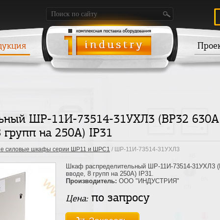
дукция
Прое
ьный ШР-11И-73514-31УХЛ3 (ВР32 630А
8 групп на 250А) IP31
е силовые шкафы серии ШР11 и ШРС1
/ ШР-11И-73514-31УХЛ3
Шкаф распределительный ШР-11И-73514-31УХЛ3 (В
вводе, 8 групп на 250А) IP31.
Производитель:
ООО "ИНДУСТРИЯ"
по запросу
Цена: