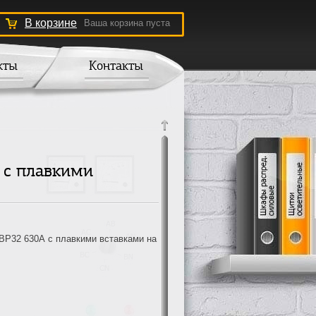
В корзине
Ваша корзина пуста
кты
Контакты
 с плавкими
Р32 630А с плавкими вставками на